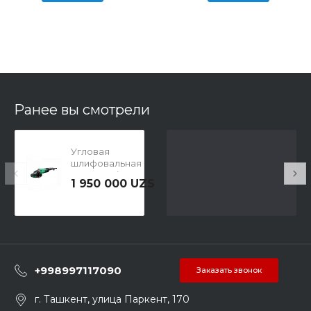
Ранее вы смотрели
Угловая
шлифовальная
машина HiKOKI
1 950 000 UZS
g23ste6z
+998997117090
Заказать звонок
г. Ташкент, улица Паркент, 170