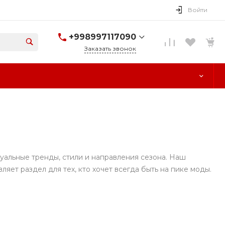
Войти
+998997117090
Заказать звонок
+998997117090
г. Ташкент, улица
Паркент, 170
Пн-Cб: 10:00-18:00
Вс: Выходной
уальные тренды, стили и направления сезона. Наш
яет раздел для тех, кто хочет всегда быть на пике моды.