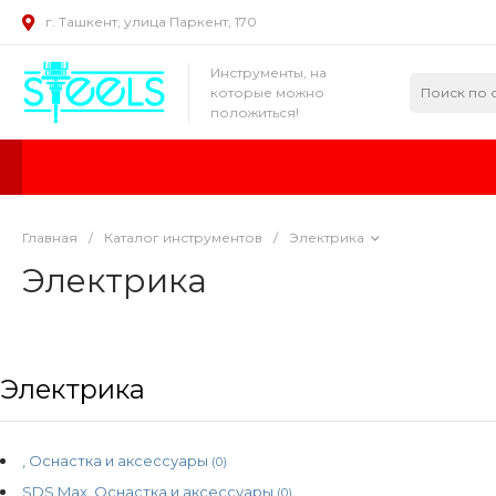
г. Ташкент, улица Паркент, 170
Инструменты, на
которые можно
положиться!
Главная
/
Каталог инструментов
/
Электрика
Электрика
Электрика
, Оснастка и аксессуары
(0)
SDS Max, Оснастка и аксессуары
(0)