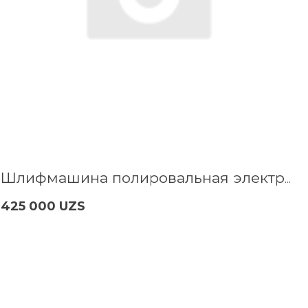
Шлифмашина полировальная электрич. P.I.T. PPO180-C1
425 000 UZS