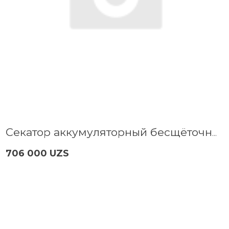
Секатор аккумуляторный бесщёточный P.I.T. PDJ20H-300A SOLO
706 000 UZS