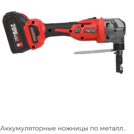
Аккумуляторные ножницы по металлу высечные WORCRAFT CHMN-S20LiB