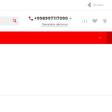
Войти
+998997117090
Заказать звонок
+998997117090
г. Ташкент, улица
Паркент, 170
Пн-Cб: 10:00-18:00
Вс: Выходной