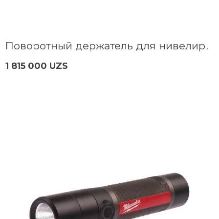
Поворотный держатель для нивелиров RM3 Bosch 0601092800
1 815 000 UZS