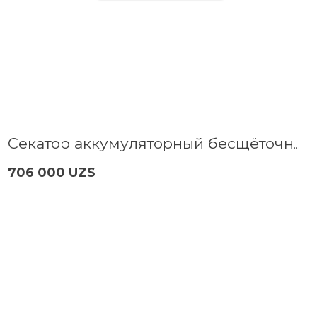
Секатор аккумуляторный бесщёточный P.I.T. PDJ20H-300A SOLO
706 000 UZS