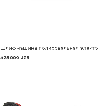
Шлифмашина полировальная электрич. P.I.T. PPO180-C1
425 000 UZS