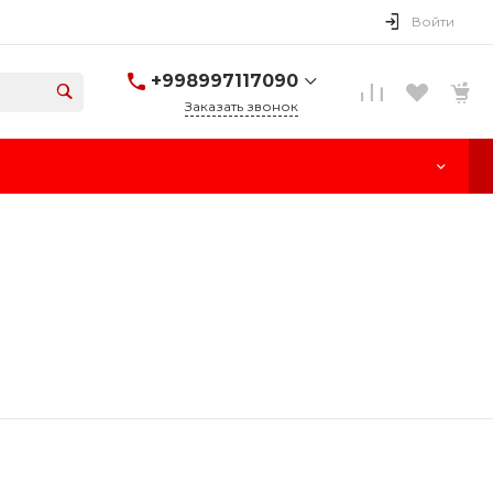
Войти
+998997117090
Заказать звонок
+998997117090
г. Ташкент, улица
Паркент, 170
Пн-Cб: 10:00-18:00
Вс: Выходной