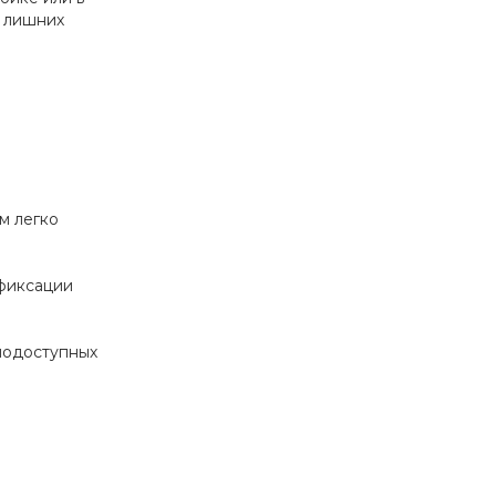
 лишних 
 легко 
фиксации 
нодоступных 