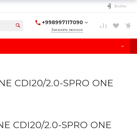
Войти
+998997117090
Заказать звонок
+998997117090
г. Ташкент, улица
Паркент, 170
Пн-Cб: 10:00-18:00
Вс: Выходной
E CDI20/2.0-SPRO ONE
E CDI20/2.0-SPRO ONE