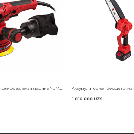
Экцентриковая шлифовальная машина NUMBER ONE ES500-PRO
1 010 000 UZS