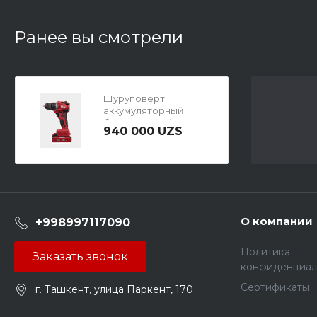
Ранее вы смотрели
Шуруповерт
аккумуляторный
бесщёточный
940 000 UZS
NUMBER ONE
CDI20/2.0-SPRO ONE
ENERGY
О компании
+998997117090
Политика
Заказать звонок
конфиденциал
Сертификаты
г. Ташкент, улица Паркент, 170