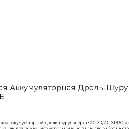
я Аккумуляторная Дрель-Шуруп
NE
ощью аккумуляторной дрели-шуруповерта CDI 20/2.0-SPRO о
 как для домашнего использования, так и для работ на стро