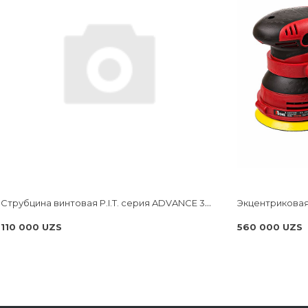
Струбцина винтовая P.I.T. cерия ADVANCE 300мм, тип F, 120x270 мм, 4000 Н, сталь/чугун HCLF03-0300
110 000 UZS
560 000 UZS