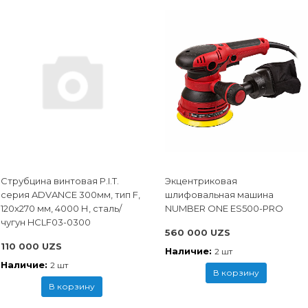
Струбцина винтовая P.I.T.
Экцентриковая
cерия ADVANCE 300мм, тип F,
шлифовальная машина
120x270 мм, 4000 Н, сталь/
NUMBER ONE ES500-PRO
чугун HCLF03-0300
560 000 UZS
110 000 UZS
Наличие:
2 шт
Наличие:
2 шт
В корзину
В корзину