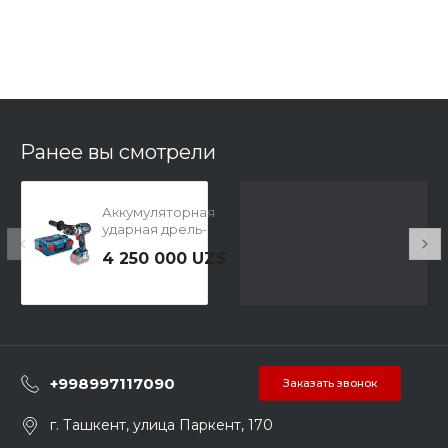
Ранее вы смотрели
Аккумуляторная
ударная дрель-
шуруповерт GSB
4 250 000 UZS
18V-85 C solo
+998997117090
Заказать звонок
г. Ташкент, улица Паркент, 170