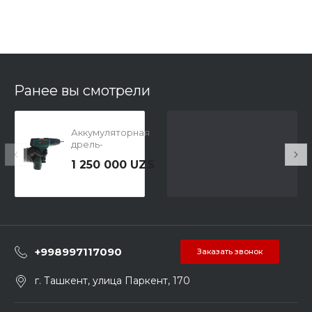
Ранее вы смотрели
Аккумуляторная
дрель-
шуруповерт
1 250 000 UZS
Bosch EasyDrill
1200, 2
аккумулятора
06039D3007
+998997117090
Заказать звонок
г. Ташкент, улица Паркент, 170