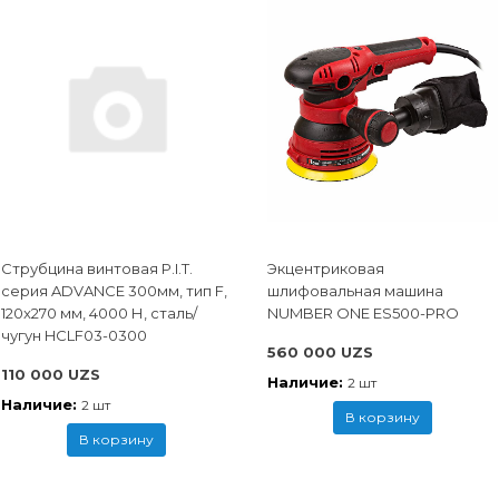
Струбцина винтовая P.I.T.
Экцентриковая
cерия ADVANCE 300мм, тип F,
шлифовальная машина
120x270 мм, 4000 Н, сталь/
NUMBER ONE ES500-PRO
чугун HCLF03-0300
560 000 UZS
110 000 UZS
Наличие:
2 шт
Наличие:
2 шт
В корзину
В корзину