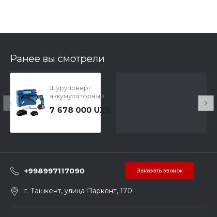
Ранее вы смотрели
Шуруповерт
аккумуляторный
BOSCH GSR 18 V-
7 678 000 UZS
EC TE
+998997117090
Заказать звонок
г. Ташкент, улица Паркент, 170