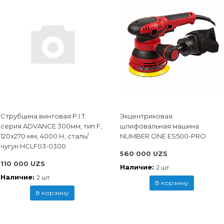
Струбцина винтовая P.I.T.
Экцентриковая
cерия ADVANCE 300мм, тип F,
шлифовальная машина
120x270 мм, 4000 Н, сталь/
NUMBER ONE ES500-PRO
чугун HCLF03-0300
560 000 UZS
110 000 UZS
Наличие:
2 шт
Наличие:
2 шт
В корзину
В корзину