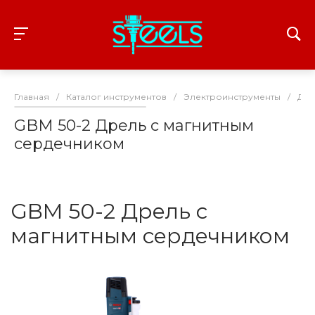
Главная
/
Каталог инструментов
/
Электроинструменты
/
Дре
GBM 50-2 Дрель с магнитным
сердечником
GBM 50-2 Дрель с
магнитным сердечником