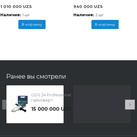
1 010 000 UZS
940 000 UZS
Наличие:
Наличие:
1 шт
2 шт
В корзину
В корзину
Ранее вы смотрели
GDS 24 Professional
гайковерт
ударный,
15 000 000 UZS
0601434108