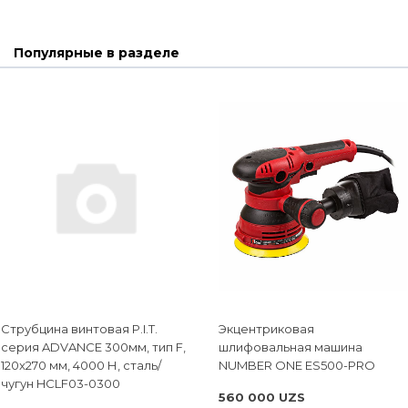
Популярные в разделе
Струбцина винтовая P.I.T.
Экцентриковая
cерия ADVANCE 300мм, тип F,
шлифовальная машина
120x270 мм, 4000 Н, сталь/
NUMBER ONE ES500-PRO
чугун HCLF03-0300
560 000 UZS