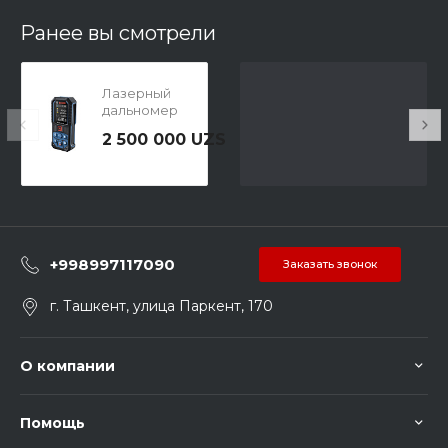
Ранее вы смотрели
Лазерный
дальномер
BOSCH GLM 50-27
2 500 000 UZS
C Professional
+998997117090
Заказать звонок
г. Ташкент, улица Паркент, 170
О компании
Помощь