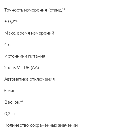
Точность измерения (станд.)*
± 0,2°ᶜ
Макс. время измерений
4 с
Источники питания
2 x 1,5-V-LR6 (AA)
Автоматика отключения
5 мин
Вес, ок.**
0,2 кг
Количество сохранённых значений