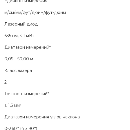
Единицы измерения
м/см/мм/фут/дюйм/фут-дюйм
Лазерный диод
635 нм, < 1 мВт
Диапазон измерений*
0,05 – 50,00 м
Класс лазера
2
Точность измерений*
± 1,5 ммᵈ
Диапазон измерения углов наклона
0–360° (4 x 90°)