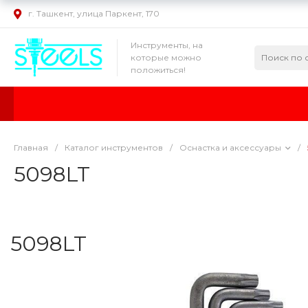
г. Ташкент, улица Паркент, 170
Инструменты, на
которые можно
положиться!
Главная
/
Каталог инструментов
/
Оснастка и аксессуары
/
5098LT
5098LT