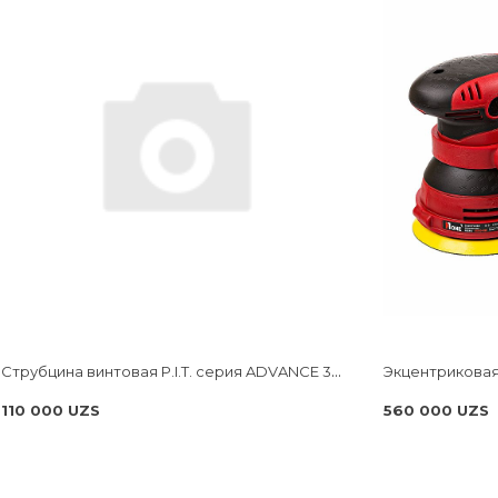
Струбцина винтовая P.I.T. cерия ADVANCE 300мм, тип F, 120x270 мм, 4000 Н, сталь/чугун HCLF03-0300
110 000 UZS
560 000 UZS