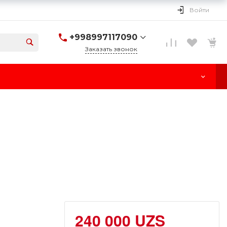
Войти
+998997117090
Заказать звонок
+998997117090
г. Ташкент, улица
Паркент, 170
Пн-Cб: 10:00-18:00
Вс: Выходной
240 000 UZS