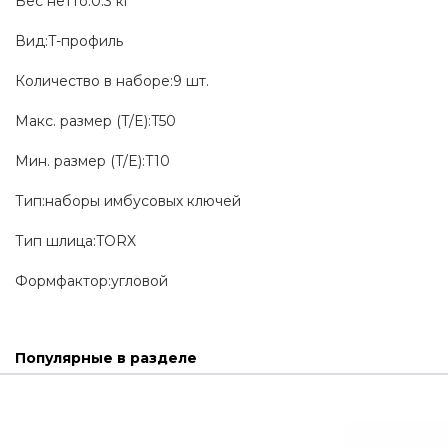
Вес нетто:0.3 кг
Вид:T-профиль
Количество в наборе:9 шт.
Макс. размер (T/E):T50
Мин. размер (T/E):T10
Тип:наборы имбусовых ключей
Тип шлица:TORX
Формфактор:угловой
Популярные в разделе