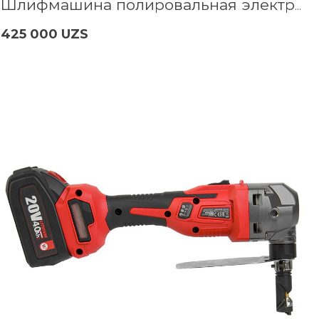
Шлифмашина полировальная электрич. P.I.T. PPO180-C1
425 000 UZS