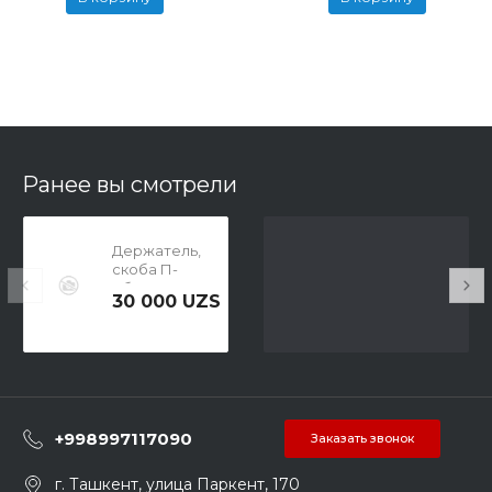
Ранее вы смотрели
Держатель,
скоба П-
образная
30 000 UZS
1611016003
+998997117090
Заказать звонок
г. Ташкент, улица Паркент, 170