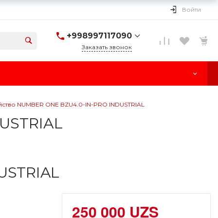
Войти
+998997117090
Заказать звонок
+998997117090
г. Ташкент, улица
Паркент, 170
Пн-Cб: 10:00-18:00
Вс: Выходной
йство NUMBER ONE BZU4.0-IN-PRO INDUSTRIAL
DUSTRIAL
USTRIAL
250 000 UZS