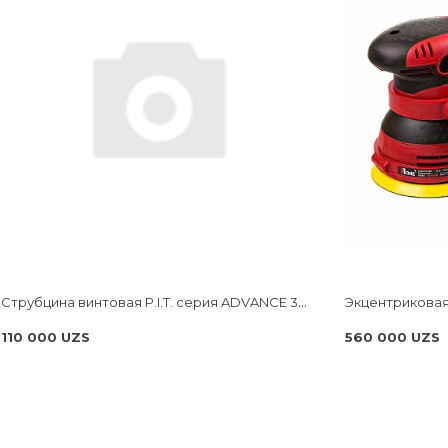
Струбцина винтовая P.I.T. cерия ADVANCE 300мм, тип F, 120x270 мм, 4000 Н, сталь/чугун HCLF03-0300
110 000 UZS
560 000 UZS