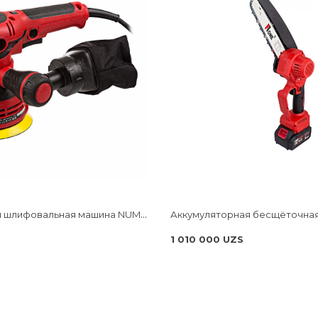
Экцентриковая шлифовальная машина NUMBER ONE ES500-PRO
1 010 000 UZS