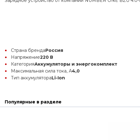
Зарядное устройство от компании NUMBER ONE BZU 4.0-I
Страна бренда
Россия
Напряжение
220 В
Категория
Аккумуляторы и энергокомплект
Максимальная сила тока, А
4,0
Тип аккумулятора
Li-Ion
Популярные в разделе