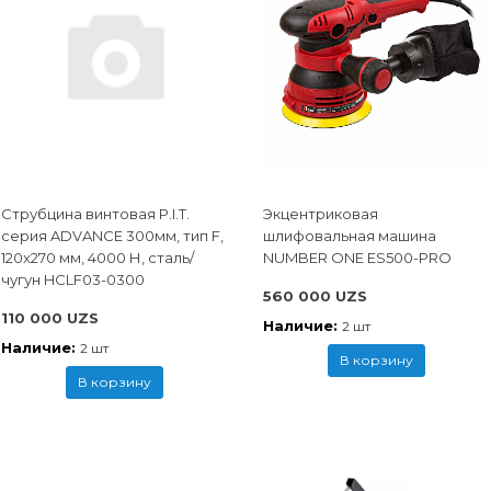
Струбцина винтовая P.I.T.
Экцентриковая
cерия ADVANCE 300мм, тип F,
шлифовальная машина
120x270 мм, 4000 Н, сталь/
NUMBER ONE ES500-PRO
чугун HCLF03-0300
560 000 UZS
110 000 UZS
Наличие:
2 шт
Наличие:
2 шт
В корзину
В корзину