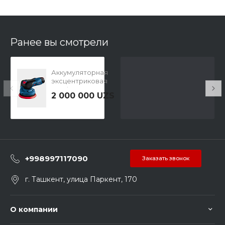
Ранее вы смотрели
Аккумуляторная
эксцентриковая
шлифмашина
2 000 000 UZS
BOSCH GEX 12V-
125 0601372101
+998997117090
Заказать звонок
г. Ташкент, улица Паркент, 170
О компании