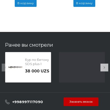
В корзину
В корзину
Ранее вы смотрели
Бур по бетону
SDS plus-1
(12x100x160 мм;
38 000 UZS
SDS-Plus)
Bosch
2608680277
+998997117090
Заказать звонок