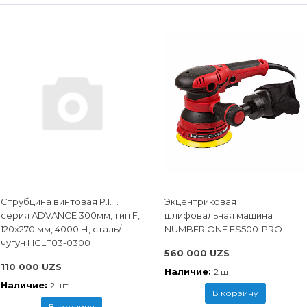
Струбцина винтовая P.I.T.
Экцентриковая
cерия ADVANCE 300мм, тип F,
шлифовальная машина
120x270 мм, 4000 Н, сталь/
NUMBER ONE ES500-PRO
чугун HCLF03-0300
560 000 UZS
110 000 UZS
Наличие:
2 шт
Наличие:
2 шт
В корзину
В корзину