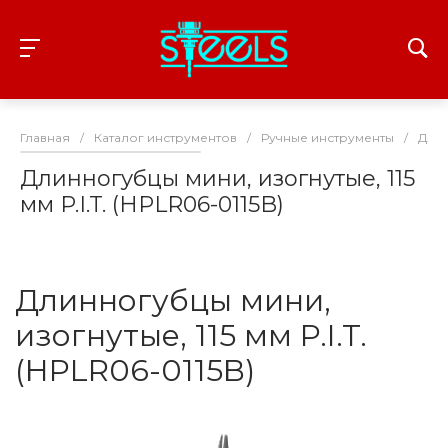
Главная
/
Каталог инструментов
/
Ручные инструменты
/
Дли
Длинногубцы мини, изогнутые, 115
мм P.I.T. (HPLR06-0115B)
Длинногубцы мини,
изогнутые, 115 мм P.I.T.
(HPLR06-0115B)