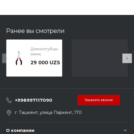
Ранее вы смотрели
Длинногубцы
мини,
изогнутые, 115
29 000 UZS
мм P.I.T.
(HPLR06-0115B)
+998997117090
Заказать звонок
г. Ташкент, улица Паркент, 170
О компании