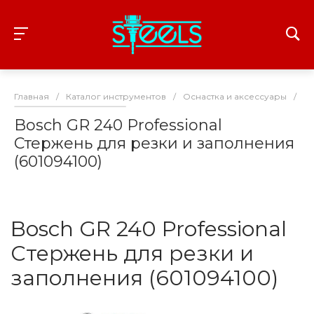
Главная
/
Каталог инструментов
/
Оснастка и аксессуары
/
Из
Bosch GR 240 Professional
Стержень для резки и заполнения
(601094100)
Bosch GR 240 Professional
Стержень для резки и
заполнения (601094100)