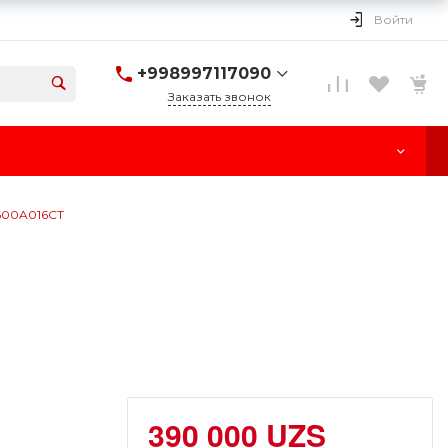
Войти
+998997117090
Заказать звонок
+998997117090
г. Ташкент, улица
Паркент, 170
Пн-Cб: 10:00-18:00
Вс: Выходной
1600A016CT
390 000 UZS