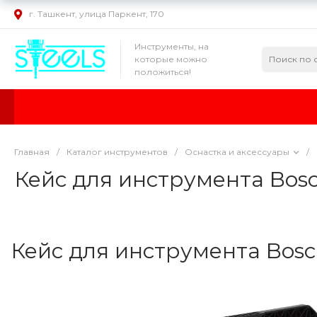
г. Ташкент, улица Паркент, 170
Инструменты, на
которые можно
положиться!
Главная
/
Каталог инструментов
/
Оснастка и аксессуары
/
Кейс для инструмента Bos
Кейс для инструмента Bosc