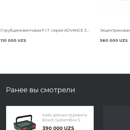
Струбцина винтовая P.I.T. cерия ADVANCE 300мм, тип F, 120x270 мм, 4000 Н, сталь/чугун HCLF03-0300
110 000 UZS
560 000 UZS
Ранее вы смотрели
Кейс для инструмента
Bosch SystemBox S
1600A016CT
390 000 UZS