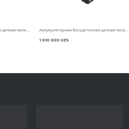
Аккумуляторная бесщёточная цепная пила NUMBER ONE ECS18/3.0-PRO-B ONE ENERGY
Аккумуляторная бесщёточная цепная пила NUMBER ONE ECS20/3.0-PRO ONE ENERGY
1 010 000 UZS