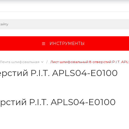
ИНСТРУМЕНТЫ
Лента шлифовальная
/
Лист шлифовальный 8 отверстий P.I.T. AP
стий P.I.T. APLS04-E0100
стий P.I.T. APLS04-E0100