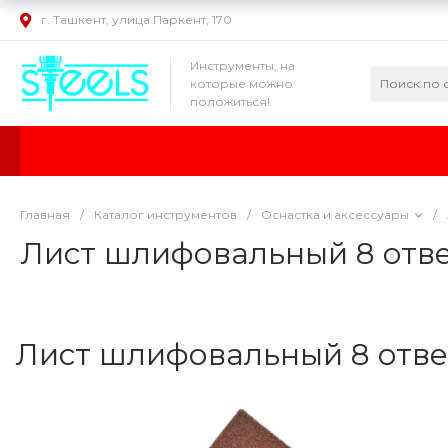
г. Ташкент, улица Паркент, 170
Инструменты, на
которые можно
положиться!
Главная
/
Каталог инструментов
/
Оснастка и аксессуары
/
Лист шлифовальный 8 отвер
Лист шлифовальный 8 отвер