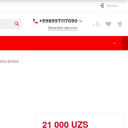
Войти
+998997117090
Заказать звонок
+998997117090
г. Ташкент, улица
Паркент, 170
Пн-Cб: 10:00-18:00
Вс: Выходной
LS04-E0100
21 000 UZS