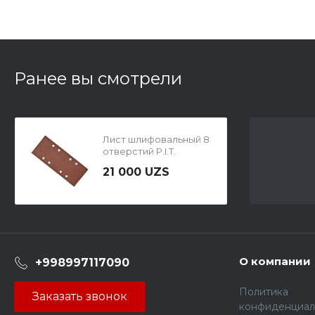
Ранее вы смотрели
Лист шлифовальный 8
отверстий P.I.T.
APLS04-E0100
21 000 UZS
О компании
+998997117090
Политика
Заказать звонок
конфиденциал