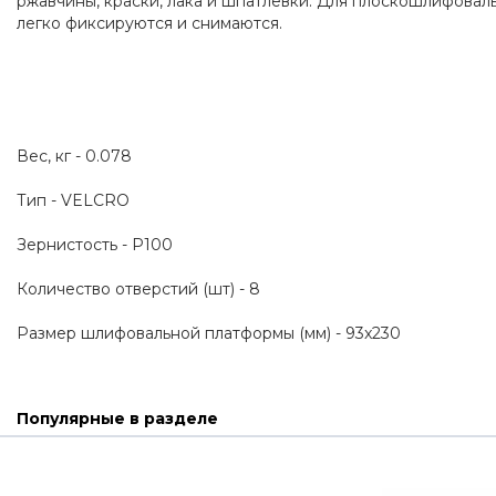
ржавчины, краски, лака и шпатлевки. Для плоскошлифова
легко фиксируются и снимаются.
Вес, кг - 0.078
Тип - VELCRO
Зернистость - Р100
Количество отверстий (шт) - 8
Размер шлифовальной платформы (мм) - 93x230
Популярные в разделе