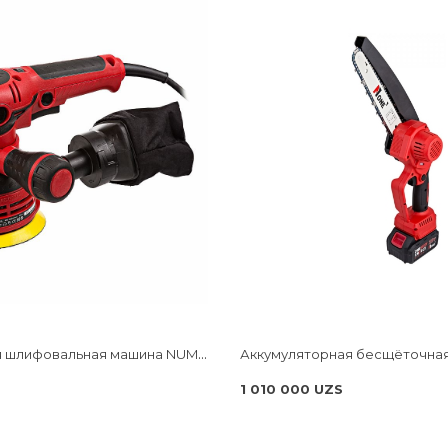
Экцентриковая шлифовальная машина NUMBER ONE ES500-PRO
1 010 000 UZS