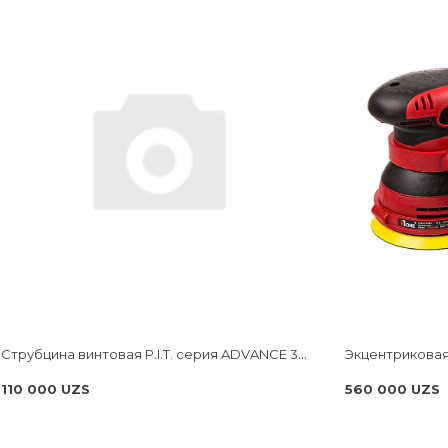
Струбцина винтовая P.I.T. cерия ADVANCE 300мм, тип F, 120x270 мм, 4000 Н, сталь/чугун HCLF03-0300
110 000 UZS
560 000 UZS