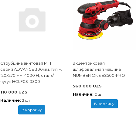
Струбцина винтовая P.I.T.
Экцентриковая
cерия ADVANCE 300мм, тип F,
шлифовальная машина
120x270 мм, 4000 Н, сталь/
NUMBER ONE ES500-PRO
чугун HCLF03-0300
560 000 UZS
110 000 UZS
Наличие:
2 шт
Наличие:
2 шт
В корзину
В корзину