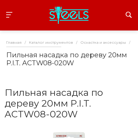
Главная
/
Каталог инструментов
/
Оснастка и аксессуары
/
На
Пильная насадка по дереву 20мм
P.I.T. ACTW08-020W
Пильная насадка по
дереву 20мм P.I.T.
ACTW08-020W