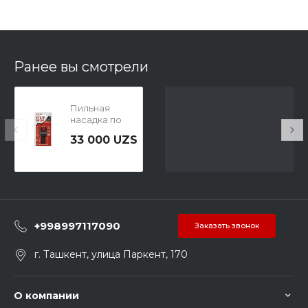
Ранее вы смотрели
Пильная
насадка по
дереву 20мм
33 000 UZS
P.I.T. ACTW08-
020W
+998997117090
Заказать звонок
г. Ташкент, улица Паркент, 170
О компании