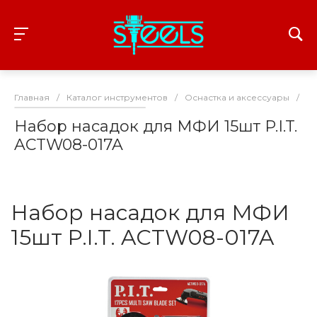
Главная
/
Каталог инструментов
/
Оснастка и аксессуары
/
На
Набор насадок для МФИ 15шт P.I.T.
ACTW08-017A
Набор насадок для МФИ
15шт P.I.T. ACTW08-017A