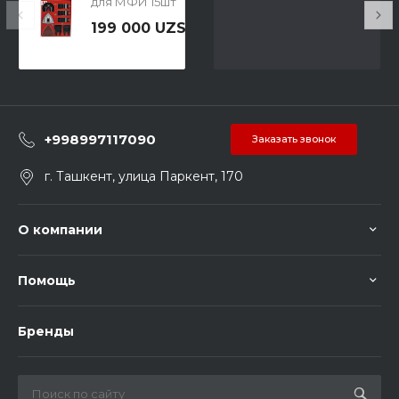
для МФИ 15шт
P.I.T. ACTW08-
199 000 UZS
017A
+998997117090
Заказать звонок
г. Ташкент, улица Паркент, 170
О компании
Помощь
Бренды