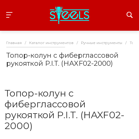
Главная
/
Каталог инструментов
/
Ручные инструменты
/
Топ
Топор-колун с фиберглассовой
рукояткой P.I.T. (HAXF02-2000)
Топор-колун с
фиберглассовой
рукояткой P.I.T. (HAXF02-
2000)