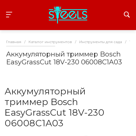
Главная
/
Каталог инструментов
/
Инструменты для сада
/
Тр
Аккумуляторный триммер Bosch
EasyGrassCut 18V-230 06008C1A03
Аккумуляторный
триммер Bosch
EasyGrassCut 18V-230
06008C1A03