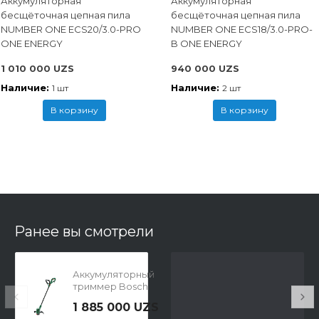
Аккумуляторная
Аккумуляторная
бесщёточная цепная пила
бесщёточная цепная пила
NUMBER ONE ECS20/3.0-PRO
NUMBER ONE ECS18/3.0-PRO-
ONE ENERGY
B ONE ENERGY
1 010 000 UZS
940 000 UZS
Наличие:
Наличие:
1 шт
2 шт
В корзину
В корзину
Ранее вы смотрели
Аккумуляторный
триммер Bosch
EasyGrassCut 18V-
1 885 000 UZS
230 06008C1A03