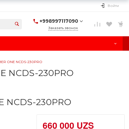
Войти
+998997117090
Заказать звонок
+998997117090
г. Ташкент, улица
Паркент, 170
Пн-Cб: 10:00-18:00
Вс: Выходной
MBER ONE NCDS-230PRO
NE NCDS-230PRO
E NCDS-230PRO
660 000 UZS