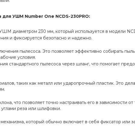
пыли.
а для УШМ Number One NCDS-230PRO:
 УШМ диаметром 230 мм, который используется в модели N
ения и фиксируется безопасно и надежно.
ючения пылесоса. Это позволяет эффективно собирать пыль,
абочие условия.
я стандартного пылесоса через шланг, что помогает предот
риалов, таких как металл или ударопрочный пластик. Это делае
ям.
она, что позволяет точно настраивать его в зависимости от т
 углами реза или шлифовки.
механизма, который обычно включает в себя фиксатор или за