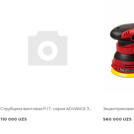
Струбцина винтовая P.I.T. cерия ADVANCE 300мм, тип F, 120x270 мм, 4000 Н, сталь/чугун HCLF03-0300
110 000 UZS
560 000 UZS