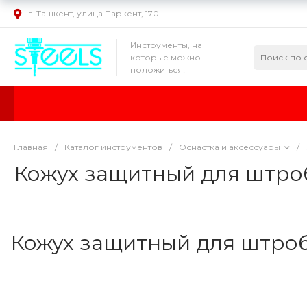
г. Ташкент, улица Паркент, 170
Инструменты, на
которые можно
положиться!
Главная
/
Каталог инструментов
/
Оснастка и аксессуары
/
Кожух защитный для штр
Кожух защитный для штр