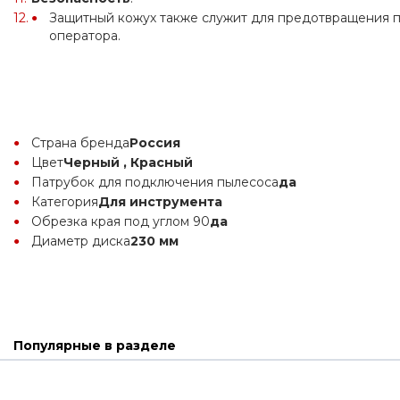
Защитный кожух также служит для предотвращения по
оператора.
Страна бренда
Россия
Цвет
Черный , Красный
Патрубок для подключения пылесоса
да
Категория
Для инструмента
Обрезка края под углом 90
да
Диаметр диска
230 мм
Популярные в разделе