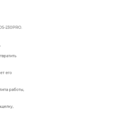
CDS-230PRO.
 
вратить 
т его 
ипа работы, 
щелку, 