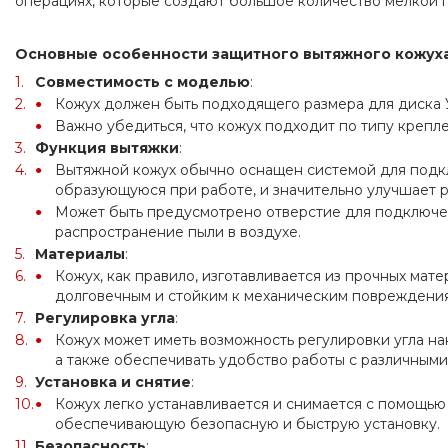
операциях, которые создают большое количество мелкой 
Основные особенности защитного вытяжного кожух
Совместимость с моделью
:
Кожух должен быть подходящего размера для диска
Важно убедиться, что кожух подходит по типу крепл
Функция вытяжки
:
Вытяжной кожух обычно оснащен системой для подкл
образующуюся при работе, и значительно улучшает р
Может быть предусмотрено отверстие для подключени
распространение пыли в воздухе.
Материалы
:
Кожух, как правило, изготавливается из прочных мате
долговечным и стойким к механическим повреждени
Регулировка угла
:
Кожух может иметь возможность регулировки угла накл
а также обеспечивать удобство работы с различными
Установка и снятие
:
Кожух легко устанавливается и снимается с помощью 
обеспечивающую безопасную и быструю установку.
Безопасность
: