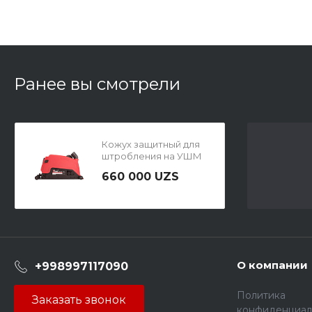
Ранее вы смотрели
Кожух защитный для
штробления на УШМ
NUMBER ONE NCDS-
660 000 UZS
230PRO
О компании
+998997117090
Политика
Заказать звонок
конфиденциал