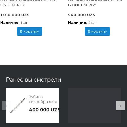
ONE ENERGY
B ONE ENERGY
1 010 000 UZS
940 000 UZS
Наличие:
Наличие:
1 шт
2 шт
В корзину
В корзину
Ранее вы смотрели
Зубило
пикообразное
RTec Speed 400
400 000 UZS
мм SDS-max
Bosch