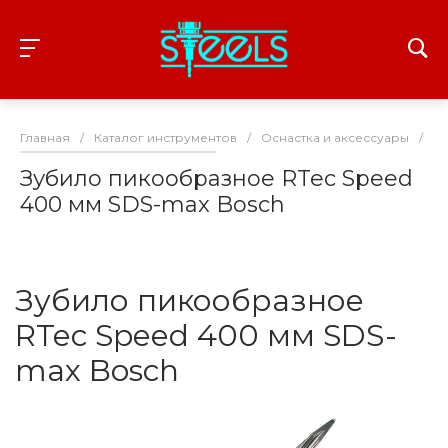
Главная
/
Каталог инструментов
/
Оснастка и аксессуары
/
З
Зубило пикообразное RTec Speed
400 мм SDS-max Bosch
Зубило пикообразное
RTec Speed 400 мм SDS-
max Bosch