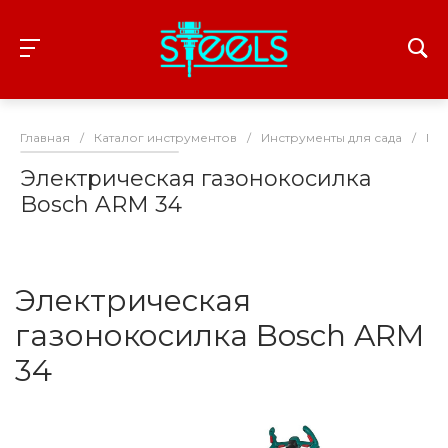
Главная
/
Каталог инструментов
/
Инструменты для сада
/
Га
Электрическая газонокосилка
Bosch ARM 34
Электрическая
газонокосилка Bosch ARM
34