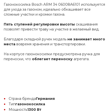
Газонокосилка Bosch ARM 34 06008A6101 используется 
для ухода за газоном, идеально обкашивает все 
сложные участки и кромки газона.
Пять ступеней регулировки высоты
 скашивания 
позволят привести траву на участке в желаемый вид.
Благодаря складной ручек модель
 не занимает много 
места 
вовремя хранения и транспортировки.
На корпусе газонокосилки предусмотрена ручка для 
переноски, что 
облегает переноску
 агрегата.
Страна бренда
Германия
Тип
газонокосилка
Мощность
1300 Вт