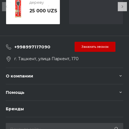
дереву
перовое (P.I.T.
25 000 UZS
AWOD04-
0035) 35 мм
+998997117090
Заказать звонок
г. Ташкент, улица Паркент, 170
О компании
Помощь
Бренды