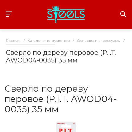
Главная
/
Каталог инструментов
/
Оснастка и аксессуары
/
С
Сверло по дереву перовое (P.I.T.
AWOD04-0035) 35 мм
Сверло по дереву
перовое (P.I.T. AWOD04-
0035) 35 мм