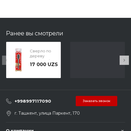
Ранее вы смотрели
Сверло по
дереву
перовое (P.I.T.
17 000 UZS
AWOD04-
0020) 20мм
+998997117090
Заказать звонок
г. Ташкент, улица Паркент, 170
О компании