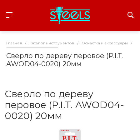
Главная
/
Каталог инструментов
/
Оснастка и аксессуары
/
С
Сверло по дереву перовое (P.I.T.
AWOD04-0020) 20мм
Сверло по дереву
перовое (P.I.T. AWOD04-
0020) 20мм