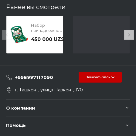
Ранее вы смотрели
Набор
принадлежност
ей Titanium 50
450 000 UZS
шт. Bosch
2607019327
+998997117090
Заказать звонок
г. Ташкент, улица Паркент, 170
О компании
Помощь